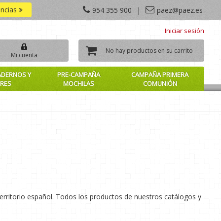
encias
954 355 900
|
paez@paez.es
Iniciar sesión
No hay productos en su carrito
Mi cuenta
ADERNOS Y
PRE-CAMPAÑA
CAMPAÑA PRIMERA
RES
MOCHILAS
COMUNIÓN
rritorio español. Todos los productos de nuestros catálogos y