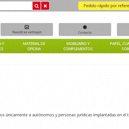
Pedido rápido por refer
Nuestras ventajas
Contacto
A Y
MATERIAL DE
MOBILIARIO Y
PAPEL, CU
ES
OFICINA
COMPLEMENTOS
SOB
dos únicamente a autónomos y personas jurídicas implantadas en el te