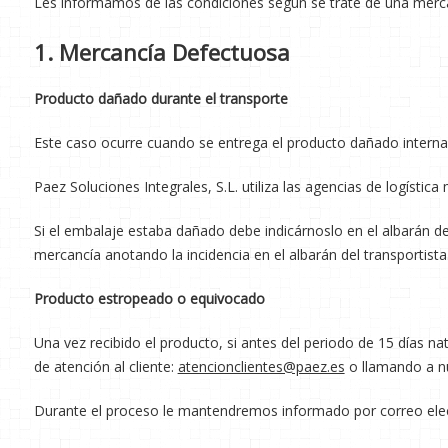
Les informamos de las condiciones según se trate de una merca
1. Mercancía Defectuosa
Producto dañado durante el transporte
Este caso ocurre cuando se entrega el producto dañado interna
Paez Soluciones Integrales, S.L. utiliza las agencias de logísti
Si el embalaje estaba dañado debe indicárnoslo en el albarán d
mercancía anotando la incidencia en el albarán del transportist
Producto estropeado o equivocado
Una vez recibido el producto, si antes del periodo de 15 días na
de atención al cliente:
atencionclientes@paez.es
o llamando a n
Durante el proceso le mantendremos informado por correo elec