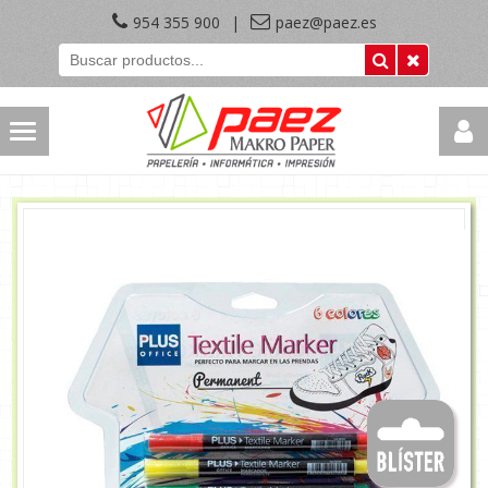
954 355 900
|
paez@paez.es