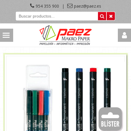
954 355 900
|
paez@paez.es