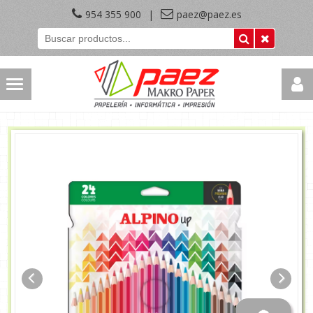
954 355 900
|
paez@paez.es