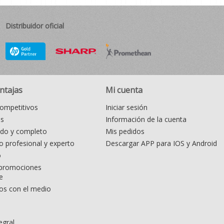
Distribuidor oficial
ntajas
Mi cuenta
ompetitivos
Iniciar sesión
as
Información de la cuenta
ido y completo
Mis pedidos
 profesional y experto
Descargar APP para IOS y Android
o
promociones
e
s con el medio
egral