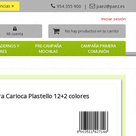
encias
954 355 900
|
paez@paez.es
Iniciar sesión
No hay productos en su carrito
Mi cuenta
ADERNOS Y
PRE-CAMPAÑA
CAMPAÑA PRIMERA
RES
MOCHILAS
COMUNIÓN
a Carioca Plastello 12+2 colores