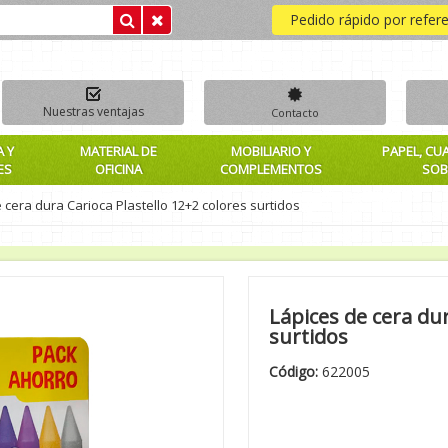
Pedido rápido por refer
Nuestras ventajas
Contacto
A Y
MATERIAL DE
MOBILIARIO Y
PAPEL, CU
ES
OFICINA
COMPLEMENTOS
SOB
 cera dura Carioca Plastello 12+2 colores surtidos
Lápices de cera dur
surtidos
Código:
622005