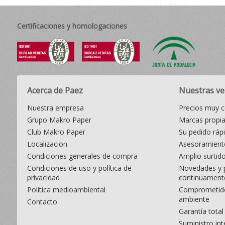
Certificaciones y homologaciones
Acerca de Paez
Nuestras ve
Nuestra empresa
Precios muy c
Grupo Makro Paper
Marcas propi
Club Makro Paper
Su pedido ráp
Localizacion
Asesoramiento
Condiciones generales de compra
Amplio surtid
Condiciones de uso y política de
Novedades y 
privacidad
continuament
Política medioambiental
Comprometido
ambiente
Contacto
Garantía total
Suministro int