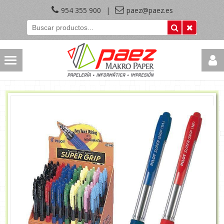
954 355 900
|
paez@paez.es