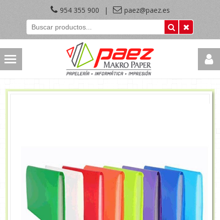
954 355 900
|
paez@paez.es