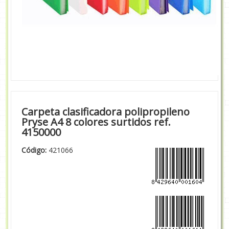
Carpeta clasificadora polipropileno
Pryse A4 8 colores surtidos ref.
4150000
Código:
421066