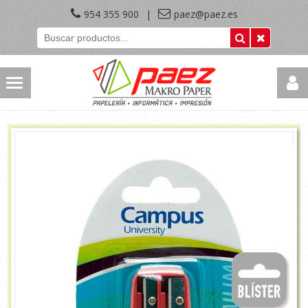
954 355 900
|
paez@paez.es