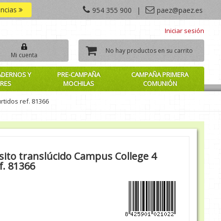
encias
954 355 900
|
paez@paez.es
Iniciar sesión
No hay productos en su carrito
Mi cuenta
ADERNOS Y
PRE-CAMPAÑA
CAMPAÑA PRIMERA
RES
MOCHILAS
COMUNIÓN
rtidos ref. 81366
ósito translúcido Campus College 4
f. 81366