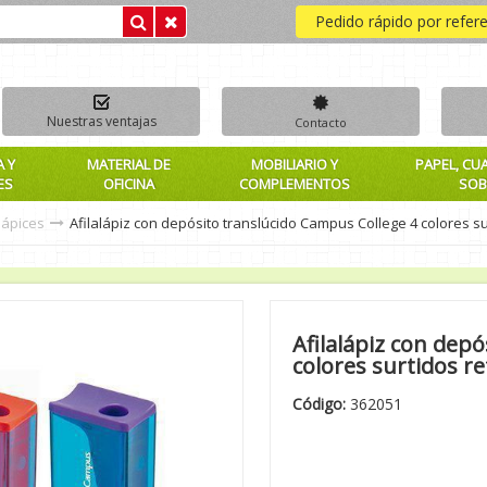
Pedido rápido por refer
Nuestras ventajas
Contacto
A Y
MATERIAL DE
MOBILIARIO Y
PAPEL, CU
ES
OFICINA
COMPLEMENTOS
SOB
alápices
Afilalápiz con depósito translúcido Campus College 4 colores su
Afilalápiz con dep
colores surtidos re
Código:
362051