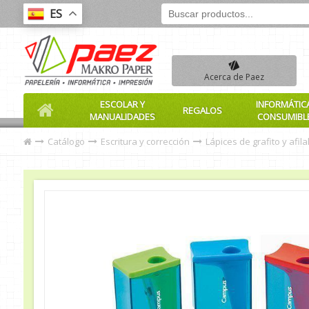
ES
Acerca de Paez
ESCOLAR Y
INFORMÁTIC
REGALOS
MANUALIDADES
CONSUMIBL
Catálogo
Escritura y corrección
Lápices de grafito y afil