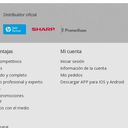
Distribuidor oficial
ntajas
Mi cuenta
ompetitivos
Iniciar sesión
as
Información de la cuenta
ido y completo
Mis pedidos
 profesional y experto
Descargar APP para IOS y Android
o
promociones
e
s con el medio
egral