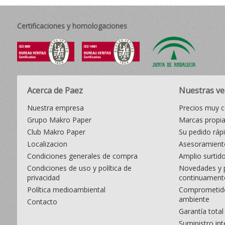
Certificaciones y homologaciones
Acerca de Paez
Nuestras ve
Nuestra empresa
Precios muy c
Grupo Makro Paper
Marcas propi
Club Makro Paper
Su pedido ráp
Localizacion
Asesoramiento
Condiciones generales de compra
Amplio surtid
Condiciones de uso y política de
Novedades y 
privacidad
continuament
Política medioambiental
Comprometido
ambiente
Contacto
Garantía total
Suministro int