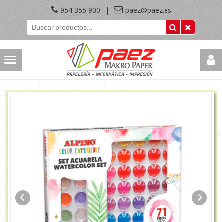
954 355 900
|
paez@paez.es