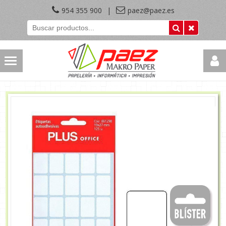
954 355 900
|
paez@paez.es