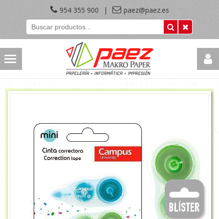
954 355 900
|
paez@paez.es