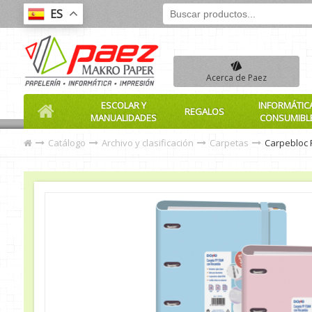
ES
Acerca de Paez
ESCOLAR Y
INFORMÁTIC
REGALOS
MANUALIDADES
CONSUMIBL
Catálogo
Archivo y clasificación
Carpetas
Carpebloc 